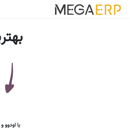
رش به محتوا
خانه
برنامه ه
بهتری
با اودوو و خدمات MegaERP، فرآیندهای ادار