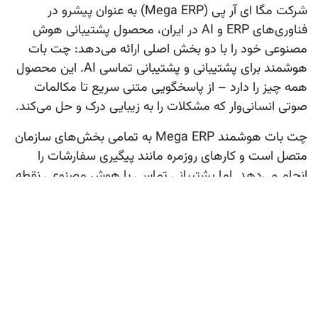
شرکت
مگا ای آر پی
(Mega ERP) به عنوان پیشرو در
فناوری‌های ERP و AI در ایران، محصول
پشتیبانی هوش
مصنوعی
خود را با دو بخش اصلی ارائه می‌دهد:
چت بات
هوشمند برای پشتیبانی
و
پشتیبانی تماسی AI
. این محصول
همه چیز را دارد – از پاسخگویی متنی سریع تا مکالمات
صوتی انسانی‌وار که مشکلات را به زیبایی درک و حل می‌کند.
چت بات هوشمند Mega ERP
به تمامی بخش‌های سازمان
متصل است و کارهای روزمره مانند پیگیری سفارشات را
انجام می‌دهد. اما
پشتیبانی تماسی با هوش مصنوعی
نقطه
قوت اصلی است: AI با صدای طبیعی صحبت می‌کند،
احساسات مشتری را تشخیص می‌دهد و راه‌حل‌های حرفه‌ای
ارائه می‌دهد. مشتریان گزارش می‌دهند که این سیستم
رضایت آن‌ها را تا ۶۰ درصد افزایش داده است. اگر به دنبال
راه‌حل کامل AI پشتیبانی
هستید، Mega ERP گزینه‌ای برتر
است که با رقبایی مانند IBM Watson یا Microsoft Azure
AI رقابت می‌کند.