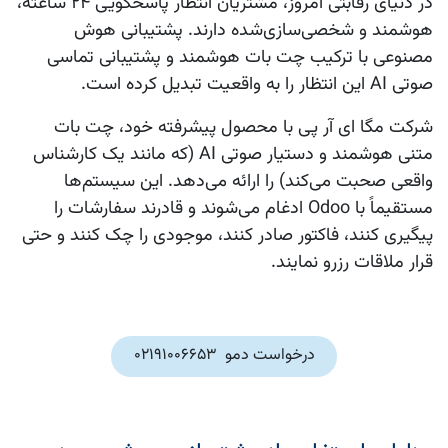
در دنیای رقابتی امروز، مشتریان انتظار پاسخگویی
۲۴ ساعته،
هوشمند و شخصی‌سازی‌شده
دارند.
پشتیبانی هوش
مصنوعی
با ترکیب
چت بات هوشمند
و
پشتیبانی تماسی
صوتی AI
این انتظار را به واقعیت تبدیل کرده است.
شرکت
مگا ای آر پی
با محصول پیشرفته خود، چت بات
متنی هوشمند و دستیار صوتی AI (که مانند یک کارشناس
واقعی صحبت می‌کند) را ارائه می‌دهد. این سیستم‌ها
مستقیماً با
Odoo
ادغام می‌شوند و قادرند سفارشات را
پیگیری کنند، فاکتور صادر کنند، موجودی را چک کنند و حتی
قرار ملاقات رزرو نمایند.
درخواست دمو 02191006653