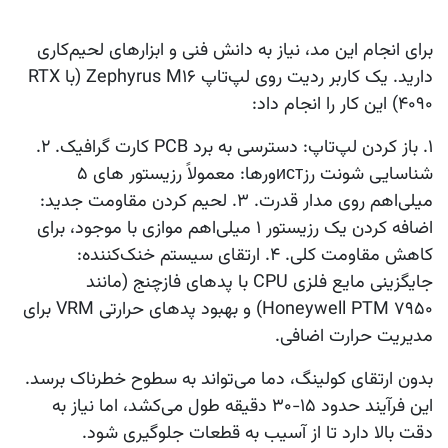
برای انجام این مد، نیاز به دانش فنی و ابزارهای لحیم‌کاری
دارید. یک کاربر ردیت روی لپ‌تاپ Zephyrus M16 (با RTX
۴۰۹۰) این کار را انجام داد:
۱.
باز کردن لپ‌تاپ
: دسترسی به برد PCB کارت گرافیک. ۲.
شناسایی شونت رزистورها
: معمولاً رزیستور های ۵
میلی‌اهم روی مدار قدرت. ۳.
لحیم کردن مقاومت جدید
:
اضافه کردن یک رزیستور ۱ میلی‌اهم موازی با موجود، برای
کاهش مقاومت کلی. ۴.
ارتقای سیستم خنک‌کننده
:
جایگزینی مایع فلزی CPU با پدهای فازچنج (مانند
Honeywell PTM ۷۹۵۰) و بهبود پدهای حرارتی VRM برای
مدیریت حرارت اضافی.
بدون ارتقای کولینگ، دما می‌تواند به سطوح خطرناک برسد.
این فرآیند حدود ۱۵-۳۰ دقیقه طول می‌کشد، اما نیاز به
دقت بالا دارد تا از آسیب به قطعات جلوگیری شود.