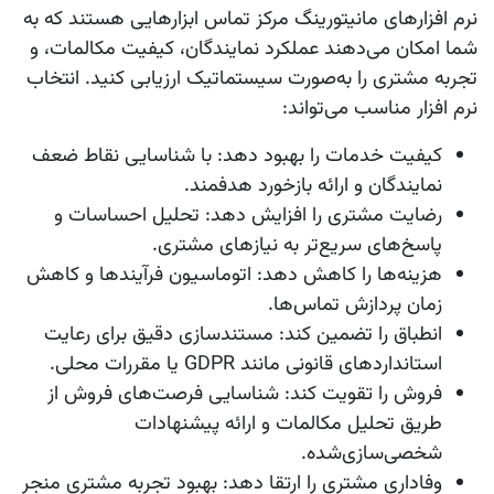
نرم‌ افزارهای مانیتورینگ مرکز تماس ابزارهایی هستند که به
شما امکان می‌دهند عملکرد نمایندگان، کیفیت مکالمات، و
تجربه مشتری را به‌صورت سیستماتیک ارزیابی کنید. انتخاب
نرم‌ افزار مناسب می‌تواند:
کیفیت خدمات را بهبود دهد:
با شناسایی نقاط ضعف
نمایندگان و ارائه بازخورد هدفمند.
رضایت مشتری را افزایش دهد:
تحلیل احساسات و
پاسخ‌های سریع‌تر به نیازهای مشتری.
هزینه‌ها را کاهش دهد:
اتوماسیون فرآیندها و کاهش
زمان پردازش تماس‌ها.
انطباق را تضمین کند:
مستندسازی دقیق برای رعایت
استانداردهای قانونی مانند GDPR یا مقررات محلی.
فروش را تقویت کند:
شناسایی فرصت‌های فروش از
طریق تحلیل مکالمات و ارائه پیشنهادات
شخصی‌سازی‌شده.
وفاداری مشتری را ارتقا دهد:
بهبود تجربه مشتری منجر