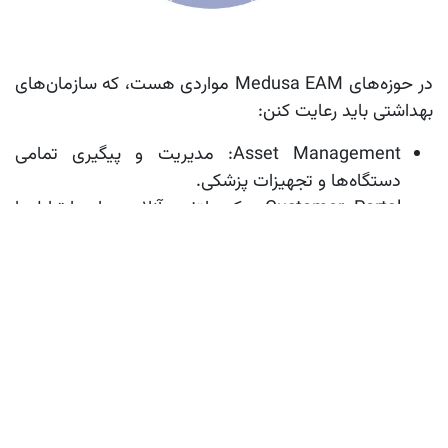
در حوزه‌های Medusa EAM
مواردی هست، که سازمان‌های
بهداشتی باید رعایت کنن:
Asset Management:
مدیریت و پیگیری تمامی
دستگاه‌ها و تجهیزات پزشکی.
Customer Portal:
یک پلتفرم آنلاین برای ارتباط با
مشتریان و مدیریت سفارشات.
Helpdesk:
سیستمی برای ثبت و پیگیری
درخواست‌های تعمیر و نگهداری.
Contract:
مدیریت قراردادهای مربوط به تجهیزات و
خدمات.
Competence:
پیگیری و مدیریت مهارت‌ها و آموزش
کارکنان.
Equipment Library:
یک بانک اطلاعاتی از تمامی