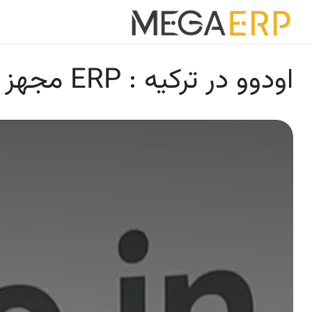
رش به محتوا
خانه
برنامه ه
اودوو در ترکیه : ERP مجهز به AI با مشاوره، استقرار، آموزش و پشتیبانی