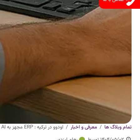
تمام وبلاگ ها
معرفی و اخبار
اودوو در ترکیه : ERP مجهز به AI با مشاوره، استقرار، آموزش و پشتیبانی
1404/05/02
توسط
رهام ایزدی