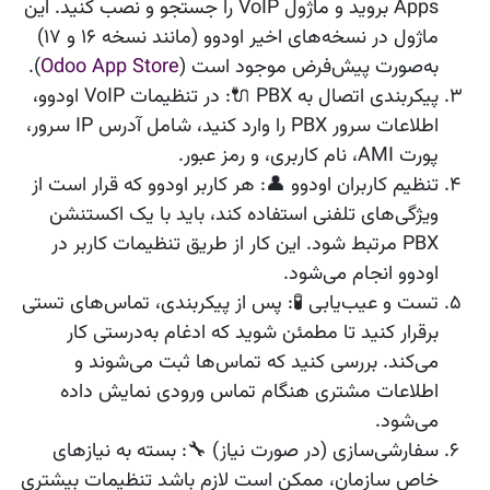
Apps بروید و ماژول VoIP را جستجو و نصب کنید. این
ماژول در نسخه‌های اخیر اودوو (مانند نسخه 16 و 17)
به‌صورت پیش‌فرض موجود است (
Odoo App Store
).
پیکربندی اتصال به PBX
🔌: در تنظیمات VoIP اودوو،
اطلاعات سرور PBX را وارد کنید، شامل آدرس IP سرور،
پورت AMI، نام کاربری، و رمز عبور.
تنظیم کاربران اودوو
👤: هر کاربر اودوو که قرار است از
ویژگی‌های تلفنی استفاده کند، باید با یک اکستنشن
PBX مرتبط شود. این کار از طریق تنظیمات کاربر در
اودوو انجام می‌شود.
تست و عیب‌یابی
🧪: پس از پیکربندی، تماس‌های تستی
برقرار کنید تا مطمئن شوید که ادغام به‌درستی کار
می‌کند. بررسی کنید که تماس‌ها ثبت می‌شوند و
اطلاعات مشتری هنگام تماس ورودی نمایش داده
می‌شود.
سفارشی‌سازی (در صورت نیاز)
🔧: بسته به نیازهای
خاص سازمان، ممکن است لازم باشد تنظیمات بیشتری