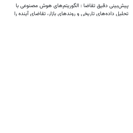
پیش‌بینی دقیق تقاضا
: الگوریتم‌های هوش مصنوعی با
تحلیل داده‌های تاریخی و روندهای بازار، تقاضای آینده را
پیش‌بینی می‌کنند. این قابلیت به کسب‌وکارها امکان
می‌دهد تا موجودی خود را بهینه کرده و از کمبود یا مازاد کالا
جلوگیری کنند.
بهینه‌سازی کمپین‌های بازاریابی
: ماژول‌های بازاریابی اودوو
با کمک AI، کمپین‌های هدفمندی طراحی می‌کنند که بر
اساس رفتار مشتریان و داده‌های بازار شکل گرفته‌اند. این امر
نرخ بازگشت سرمایه (ROI) کمپین‌های بازاریابی را افزایش
می‌دهد.
افزایش نرخ تبدیل
: فروش هوشمند با شناسایی مشتریان
بالقوه و ارائه پیشنهادات هدفمند، نرخ تبدیل را به‌طور