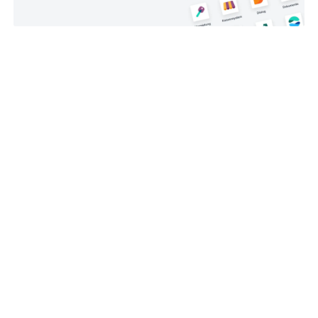
نمای Gantt Chart در ماژول مدیریت پروژه بهبود یافته و
قابلیت‌هایی مانند زوم پیشرفته و پیمایش افقی بی‌نهایت به آن
اضافه شده است. این ویژگی‌ها به مدیران پروژه اجازه می‌دهند که
برنامه‌ریزی دقیق‌تری داشته باشند.
بهینه‌سازی تجربه کاربری در موبایل
- افزودن فیلتر رکوردها در موبایل.
- بهبود نوار جستجو برای دسترسی سریع‌تر به اطلاعات.
- قابلیت اسکن و بارگذاری اسناد از طریق دوربین گوشی.
تأثیر Odoo18 بر کسب‌وکارها