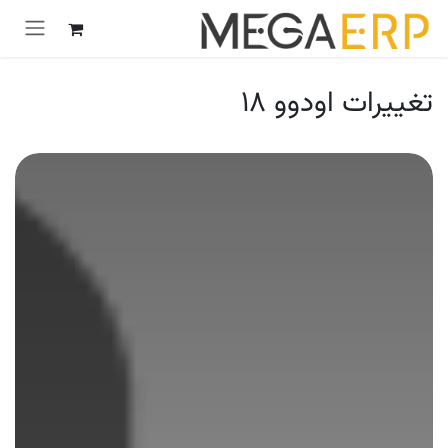
رش به محتوا
تغییرات اودوو ۱۸