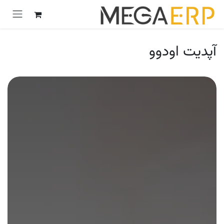
رش به محتوا
آپدیت اودوو