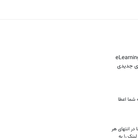
ا
بلاگ
اودوو
صنایع و مشاغل
ارتباط با ما
گیری با مگاهلدینگ. امتیازها را در انجمن یا در پلتفرم eLearning
های جدیدی
 شما اعطا
 در انتهای هر
ینک را به