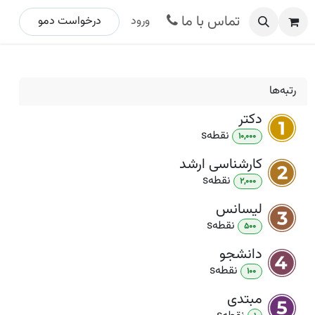
تماس با ما
ورود
درخواست د​​​​مو ​​​​​​​​​​
رتبه‌ها
دکتر
نقطه
s
10,000
کارشناسی ارشد
نقطه
s
2,000
لیسانس
نقطه
s
500
دانشجو
نقطه
s
100
مبتدی